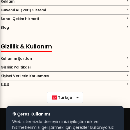
Reklam
Güvenli Alışveriş Sistemi
Sanal Çekim Hizmeti
Blog
Gizlilik & Kullanım
Kullanım Şartları
Gizlilik Politikası
Kişisel Verilerin Korunması
S.S.S
Türkçe
Bizi Takip Edin ;
🍪 Çerez Kullanımı
Web sitemizde deneyiminizi iyileştirmek ve
hizmetlerimizi geliştirmek için çerezler kullanıyoruz.